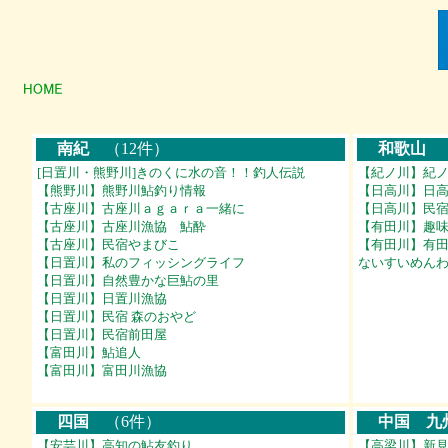
南紀
（12件）
和歌山
（
[日置川・熊野川]きのくに水の音！！釣人伝説
【紀ノ川】紀
【熊野川】熊野川鮎釣り情報
【日高川】日
【古座川】古座川ａｇａｒａ一緒に
【日高川】民
【古座川】古座川漁協 鮎酔
【有田川】趣
【古座川】民宿やまびこ
【有田川】有
【日置川】私のフィッシングライフ
ないすいめん
【日置川】自然豊かな巨鮎の里
【日置川】日置川漁協
【日置川】民宿 森のおやど
【日置川】民宿前田屋
【富田川】鮎追人
【富田川】富田川漁協
四国
（6件）
中国 九
【安芸川】高知の鮎友釣り
【高梁川】新