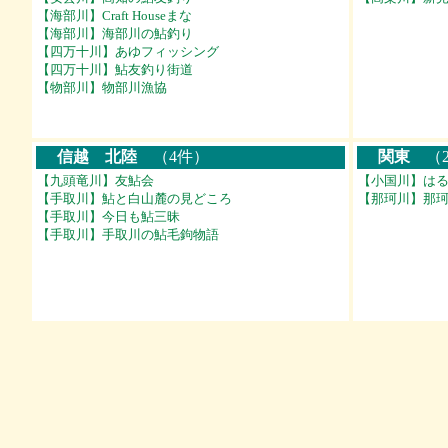
【海部川】Craft Houseまな
【海部川】海部川の鮎釣り
【四万十川】あゆフィッシング
【四万十川】鮎友釣り街道
【物部川】物部川漁協
信越 北陸
（4件）
関東
（2
【九頭竜川】友鮎会
【小国川】は
【手取川】鮎と白山麓の見どころ
【那珂川】那
【手取川】今日も鮎三昧
【手取川】手取川の鮎毛鉤物語