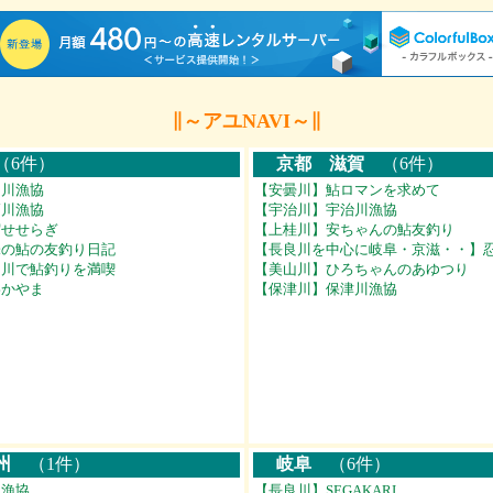
∥～アユNAVI～∥
6件）
京都 滋賀
（6件）
ノ川漁協
【安曇川】鮎ロマンを求めて
高川漁協
【宇治川】宇治川漁協
宿せせらぎ
【上桂川】安ちゃんの鮎友釣り
味の鮎の友釣り日記
【長良川を中心に岐阜・京滋・・】
田川で鮎釣りを満喫
【美山川】ひろちゃんのあゆつり
わかやま
【保津川】保津川漁協
州
（1件）
岐阜
（6件）
見漁協
【長良川】SEGAKARI