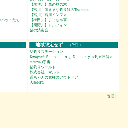
【寒狭川】森の林の木
【宮川】気ままな釣り師のTea room
【宮川】宮川インフォ
のペットたち
【櫛田川】まっちゃ亭
【熊野川】ドルフィン
鮎の清友会
地域限定せず
（7件）
鮎釣りステーション
Kmaysoft Ｆｉｓｈｉｎｇ Ｄｉａｒｙ＜釣果日誌＞
mercyの宇宙
鮎釣りワールド
株式会社 マルト
近ちゃんの究極のアウトドア
大阪HFG
[管理]