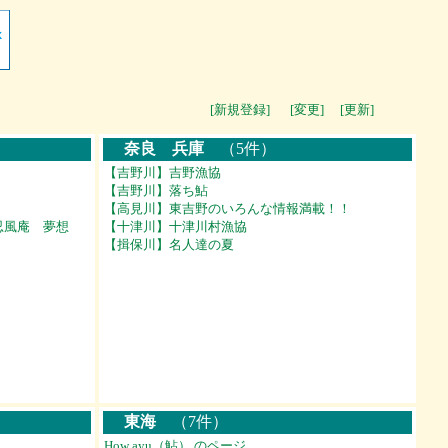
[新規登録]
[変更]
[更新]
奈良 兵庫
（5件）
【吉野川】吉野漁協
【吉野川】落ち鮎
【高見川】東吉野のいろんな情報満載！！
忍風庵 夢想
【十津川】十津川村漁協
【揖保川】名人達の夏
東海
（7件）
How ayu（鮎） のページ