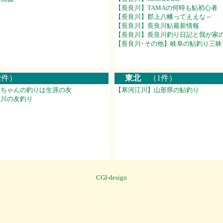
【長良川】TAMAの何時も鮎初心者
【長良川】郡上八幡ってええな～
【長良川】長良川鮎最新情報
【長良川】長良川釣り日記と我が家
【長良川･その他】岐阜の鮎釣り三昧
件）
東北
（1件）
るちゃんの釣りは生涯の友
【寒河江川】山形県の鮎釣り
珂川の友釣り
CGI-design